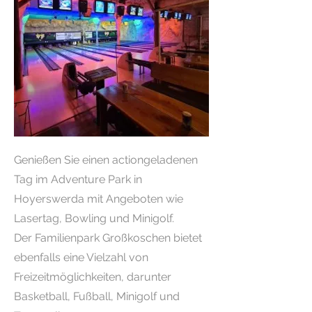
Genießen Sie einen actiongeladenen
Tag im Adventure Park in
Hoyerswerda mit Angeboten wie
Lasertag, Bowling und Minigolf.
Der Familienpark Großkoschen bietet
ebenfalls eine Vielzahl von
Freizeitmöglichkeiten, darunter
Basketball, Fußball, Minigolf und